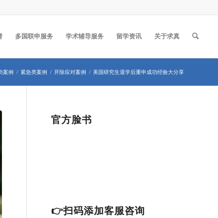
请
多国联申服务
学术辅导服务
留学资讯
关于求真
功案例
/
紧急类案例
/
开除应对案例
/
美国研究生退学后重申成功经验大分享
官方脸书
👉扫码添加客服咨询