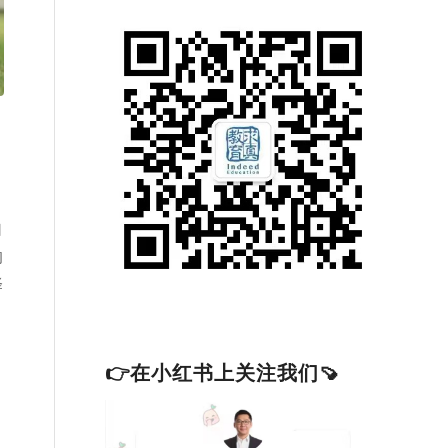
自
的
择
👉在小红书上关注我们🍠