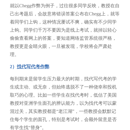
就以Chegg作弊为例子，过往很多同学反映，教授在自
己出考题后，会故意将错误答案公布在Chegg上，就等
着同学们上钩，这种情况屡试不爽，确实有不少同学
上钩。同学们千万不要因为是线上考试，就掉以轻心
偷偷查看网上的答案，要知道网络监管系统很严格，
教授更是金睛火眼，一旦被发现，学校将会严肃处
理。
2）
找代写代考作弊
每到期末是留学生压力最大的时期，找代写代考的学
生或主动、或无奈，但始终逃脱不了一种侥幸和投机
取巧的心理。比如一些学生在找代考时，低估了美国
教授对亚洲学生面孔的辨认能力，以为找代考可以蒙
混过关，其实教授都是“老江湖”，一些教授会默默记
住每个学生的面孔，特别是考试时，会额外留意是否
有学生找“替身”。