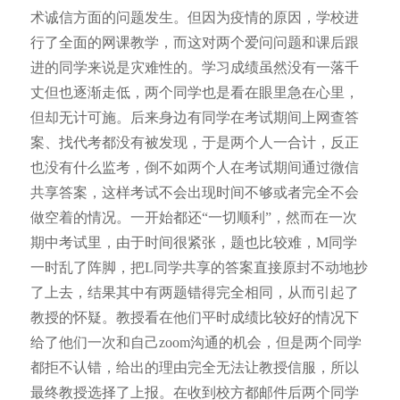
术诚信方面的问题发生。但因为疫情的原因，学校进
行了全面的网课教学，而这对两个爱问问题和课后跟
进的同学来说是灾难性的。学习成绩虽然没有一落千
丈但也逐渐走低，两个同学也是看在眼里急在心里，
但却无计可施。后来身边有同学在考试期间上网查答
案、找代考都没有被发现，于是两个人一合计，反正
也没有什么监考，倒不如两个人在考试期间通过微信
共享答案，这样考试不会出现时间不够或者完全不会
做空着的情况。一开始都还“一切顺利”，然而在一次
期中考试里，由于时间很紧张，题也比较难，M同学
一时乱了阵脚，把L同学共享的答案直接原封不动地抄
了上去，结果其中有两题错得完全相同，从而引起了
教授的怀疑。教授看在他们平时成绩比较好的情况下
给了他们一次和自己zoom沟通的机会，但是两个同学
都拒不认错，给出的理由完全无法让教授信服，所以
最终教授选择了上报。在收到校方都邮件后两个同学