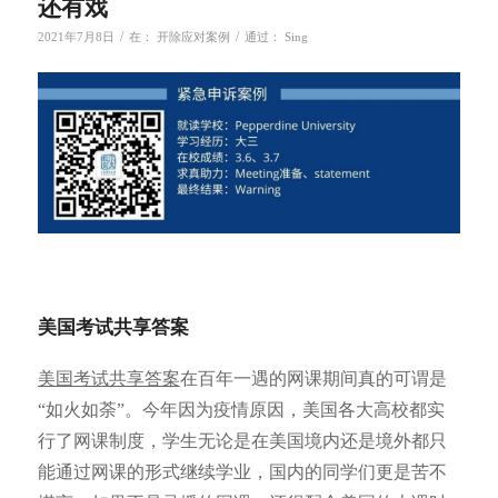
还有戏
/
/
2021年7月8日
在：
开除应对案例
通过：
Sing
美国考试共享答案
美国考试共享答案
在百年一遇的网课期间真的可谓是
“如火如荼”。今年因为疫情原因，美国各大高校都实
行了网课制度，学生无论是在美国境内还是境外都只
能通过网课的形式继续学业，国内的同学们更是苦不