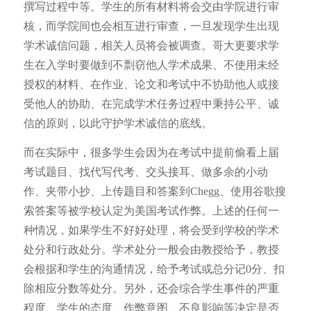
撰写过程中等。学生的所有材料将会交由学院进行审
核，而学院间也会相互进行审查，一旦发现学生出现
学术诚信问题，相关人员将会被调查。哥大更要求学
生在入学时要做到不剽窃他人学术成果、不使用未经
授权的材料、在作业、论文和考试中不协助他人或接
受他人的协助、在完成学术任务过程中秉持公平、诚
信的原则，以此守护学术诚信的底线。
而在
实际中
，很多学生会因为在考试中
提前偷看上届
考试题目、找代写代考、交头接耳、做多余的小动
作、夹带小抄、上传题目和答案到Chegg、使用谷歌搜
索答案等被学校认定为美国考试作弊。
上述的任何一
种情况，如果学生不好好处理，将会受到学校的学术
处分和行政处分。学术处分一般会由教授给予，教授
会根据和学生的沟通情况，给予考试或总分记0分、扣
除相应分数等处分。另外，还会综合学生事件的严重
程度、学生的态度、作弊意图、不良影响等决定是否