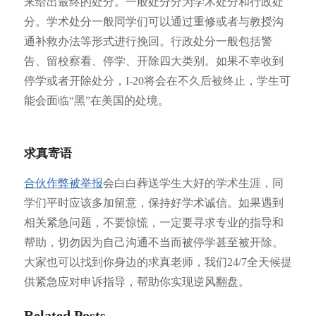
来给出最终的处分。一般处分分为学术处分和行政处
分。学术处分一般同学们可以通过重修或者与教授沟
通补救办法等形式进行挽回。行政处分一般包括警
告、留校察看、停学、开除四大类别。如果不幸收到
停学或者开除处分，I-20将会在不久后被终止，学生可
能会面临“黑”在美国的处境。
求真寄语
合伙作弊被举报
会白白葬送学生大好的学术生涯，同
学们平时应该多加留意，保持好学术诚信。如果遇到
相关紧急问题，不要惊慌，一定要寻求专业的指导和
帮助，切勿因为自己沟通不当而被停学甚至被开除。
大家也可以找到你身边的求真老师，我们24/7全天候提
供紧急应对申诉指导，帮助你实现逆风翻盘。
Related Posts