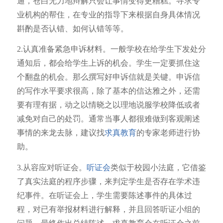
通，苍白无力地辩解只会让事情变得更糟糕。寻求专
业机构的帮住，在专业的指导下来根据自身具体情况
斟酌是否认错、如何认错等等。
2.
认真准备紧急申诉材料。一般学校在给学生下发处分
通知后，都会给学生上诉的机会。学生一定要抓住这
个翻盘的机会。那么撰写好申诉信就是关键。申诉信
的写作水平要求很高，除了基本的信达雅之外，还需
要有理有据，动之以情晓之以理地说服学校降低或者
减免对自己的处罚。通常当事人都很难做到客观阐述
事情的来龙去脉，建议找
求真教育
的专家老师进行协
助。
3.
从容应对听证会。
听证会
类似于校园小法庭，它借鉴
了真实法庭的程序步骤，来判定学生是否存在学术违
纪事件。在听证会上，学生需要陈述事件的具体过
程，对已有举报材料进行解释，并且回答听证小组的