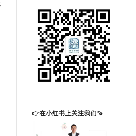
截
👉在小红书上关注我们🍠