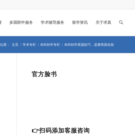
请
多国联申服务
学术辅导服务
留学资讯
关于求真
位置：
主页
/
学术专栏
/
本科转学专栏
/
本科转学美国技巧，逆袭美国名校
官方脸书
👉扫码添加客服咨询