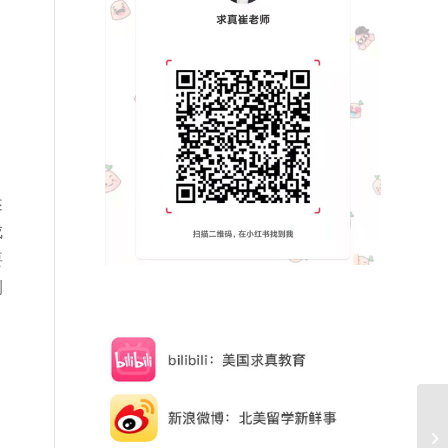
述
成
要
测