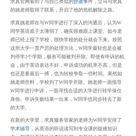
求真官网看到了与自己类似的
抄袭
事件，立马与求真
的姚老师取得了联系，开启了他的危机解除之路。
求真姚老师在与W同学进行了深入的沟通后，认为W
同学英语底子太薄弱了，确实很难跟上课堂。如今老
师已经上报了学校，很快学校的处分就会下来。按照
这所大学一贯严厉的处理方法，W同学最轻也是会被
判停学2个学期，极有可能被判开除。即使有申诉的机
会，由于英语表达不好，申诉成功的机率不高，但是
也还是要最后一搏，也为转校争取一些时间。果然如
姚老师所料，学校判了W同学开除。姚老师一面指导
W同学进行申诉，一面寻找合适的大学进行转学保住
身份。申诉失败结果一出来，W同学也同步转去了新
的大学。
在新的大学里，求真服务管家的老师为W同学安排了
学术辅导
，从英语的听说读写到专业课的疑难知识