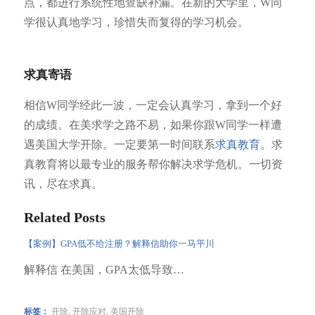
点，都进行系统性地查缺补漏。在新的大学里，W同
学很认真地学习，珍惜失而复得的学习机会。
求真寄语
相信W同学经此一波，一定会认真学习，拿到一个好
的成绩。在美求学之路不易，如果你跟W同学一样遭
遇美国大学开除。一定要第一时间联系
求真教育
。求
真教育将以最专业的服务帮你解决求学危机。一切资
讯，尽在求真。
Related Posts
【案例】GPA低不给注册？解释信助你一马平川
解释信 在美国，GPA太低导致…
标签：
开除
,
开除应对
,
美国开除