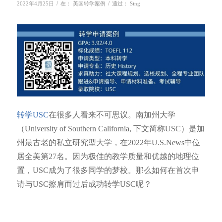
/
/
2022年4月25日
在：
美国转学案例
通过：
Sing
转学USC
在很多人看来不可思议。南加州大学
（University of Southern California, 下文简称USC）是加
州最古老的私立研究型大学，在2022年U.S.News中位
居全美第27名。因为极佳的教学质量和优越的地理位
置，USC成为了很多同学的梦校。那么如何在首次申
请与USC擦肩而过后成功转学USC呢？