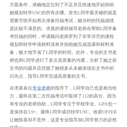
方面条件，准确地定位到了不足并且快速地开始协助
她规划转学USC的所有步骤。首先L同学最关键的就是
需要尽快开始再次准备托福考试，她当时的托福成绩
是比较不满意的。求真的课程辅导老师在帮助L同学备
考托福的同时，申请顾问老师罗列了非常详尽的课程
规划和转学申请材料清单并协助她完成选课和材料准
备，极大地节省了L同学的时间。此外，专业的文书老
师也和L同学进行了多次高质量的沟通，分析了她之前
文书的问题并且挖掘了她很多从未被体现在文书中的
闪光点，指导L同学完成高质量的文书。
在求真各位
专业老师
的指导下，L同学自己也是相当给
力，最终在第二次托福考试中取得了112的高分。因为
有专业的老师协助，L同学专注于学校学业。GPA也一
直保持在3.9+。最终L同学成功转学USC。收获OFFER
让她惊喜却不意外，这是专业指导加L同学努力的必然