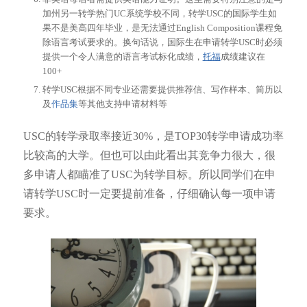
加州另一转学热门UC系统学校不同，转学USC的国际学生如
果不是美高四年毕业，是无法通过English Composition课程免
除语言考试要求的。换句话说，国际生在申请转学USC时必须
提供一个令人满意的语言考试标化成绩，
托福
成绩建议在
100+
转学USC根据不同专业还需要提供推荐信、写作样本、简历以
及
作品集
等其他支持申请材料等
USC的转学录取率接近30%，是TOP30转学申请成功率
比较高的大学。但也可以由此看出其竞争力很大，很
多申请人都瞄准了USC为转学目标。所以同学们在申
请转学USC时一定要提前准备，仔细确认每一项申请
要求。