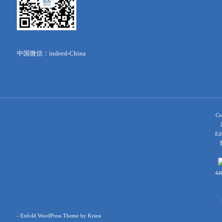
中国微信：indeed-China
Co
Ed
育
44
-
Enfold WordPress Theme by Kriesi