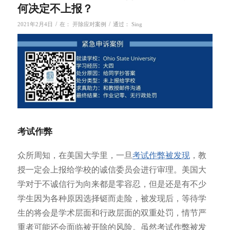
何决定不上报？
/
/
2021年2月4日
在：
开除应对案例
通过：
Sing
考试作弊
众所周知，在美国大学里，一旦
考试作弊
被发现
，教
授一定会上报给学校的诚信委员会进行审理。美国大
学对于不诚信行为向来都是零容忍，但是还是有不少
学生因为各种原因选择铤而走险，被发现后，等待学
生的将会是学术层面和行政层面的双重处罚，情节严
重者可能还会面临被开除的风险。虽然考试作弊被发