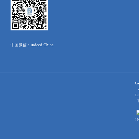
中国微信：indeed-China
Co
Ed
育
44