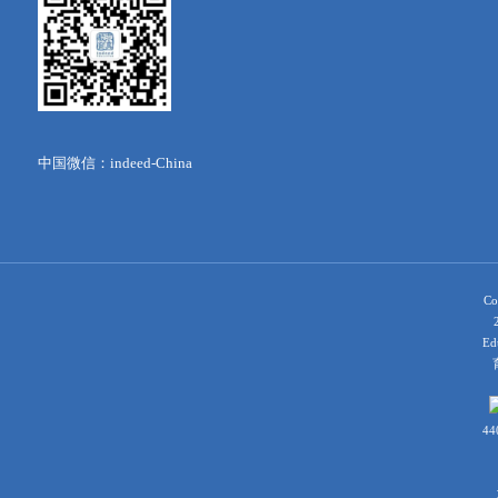
中国微信：indeed-China
Co
Ed
育
44