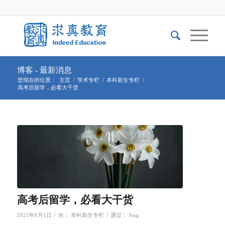
博客 - 最新消息
您现在的位置：
主页
/
学术专栏
/
本科新生专栏
/
高考后留学，必看大干货
高考后留学，必看大干货
/
/
2021年6月1日
在：
本科新生专栏
通过：
Sing