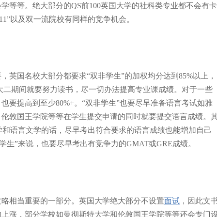
学等等。绝大部分的QS前100英国大学的社科类专业都不会有卡
5,211”以及双一流院校有同样的竞争机会。
，英国名校大部分都要求“双非学生”的加权均分达到85%以上，
一大二期间就要努力读书，尽一切办法提高专业课成绩。对于一些
要提高到至少80%+。“双非学生”也要尽早准备语言考试如雅
，伦敦国王学院等等在学生提交申请的同时就要提交语言成绩。
育学和语言文学的话，尽早考出符合要求的语言成绩也能增加自己
学生”来说，也要尽早考出有竞争力的GMAT或GRE成绩。
攻略相当重要的一部分。英国大学绝大部分不设置
面试
，因此文
的上涨，部分学校如曼彻斯特大学和伦敦国王学院等等还会专门