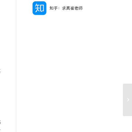
其
书
设