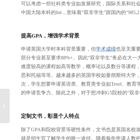
可以考虑一些社科类专业如发展研究，国际关系和社会
中国大陆本科的list，意味着“双非学生”跟国内的“98
提高GPA，增强学术背景
申请英国大学时本科背景重要，但
学术成绩
也至关重要
部分专业甚至要求88%+。因此“双非学生”务必在大
难度较高的课程如高等数学，概率论以及数分等课程，也
思和托福等等。越来越多的英国学校如曼彻斯特大学
次，学生想要申请英语类、教育类专业如Tesol、教
的申请竞争力。除此之外，对于想冲刺G5院校的“双非
【塔夫斯大学案例】美
国大学集体作弊，求真
助力，绝地...
定制文书，彰显个人特点
除了GPA和院校背景等硬性条件，文书也是英国名校
就是招生官了解学生的唯一途径。随着每年申请人数