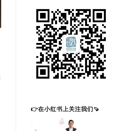
会
不
。
👉在小红书上关注我们🍠